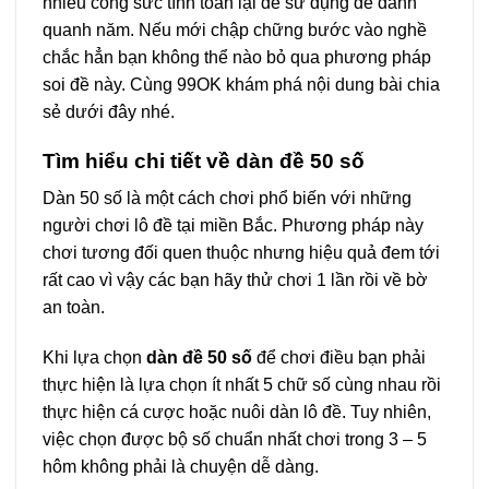
nhiều công sức tính toán lại dễ sử dụng để đánh
quanh năm. Nếu mới chập chững bước vào nghề
chắc hẳn bạn không thể nào bỏ qua phương pháp
soi đề này. Cùng 99OK khám phá nội dung bài chia
sẻ dưới đây nhé.
Tìm hiểu chi tiết về dàn đề 50 số
Dàn 50 số là một cách chơi phổ biến với những
người chơi lô đề tại miền Bắc. Phương pháp này
chơi tương đối quen thuộc nhưng hiệu quả đem tới
rất cao vì vậy các bạn hãy thử chơi 1 lần rồi về bờ
an toàn.
Khi lựa chọn
dàn đề 50 số
để chơi điều bạn phải
thực hiện là lựa chọn ít nhất 5 chữ số cùng nhau rồi
thực hiện cá cược hoặc nuôi dàn lô đề. Tuy nhiên,
việc chọn được bộ số chuẩn nhất chơi trong 3 – 5
hôm không phải là chuyện dễ dàng.