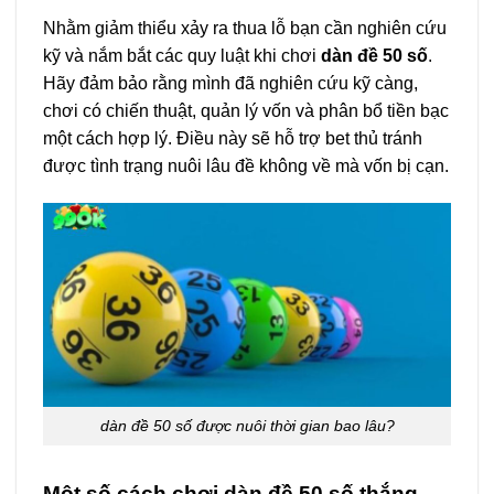
Nhằm giảm thiểu xảy ra thua lỗ bạn cần nghiên cứu
kỹ và nắm bắt các quy luật khi chơi
dàn đề 50 số
.
Hãy đảm bảo rằng mình đã nghiên cứu kỹ càng,
chơi có chiến thuật, quản lý vốn và phân bổ tiền bạc
một cách hợp lý. Điều này sẽ hỗ trợ bet thủ tránh
được tình trạng nuôi lâu đề không về mà vốn bị cạn.
dàn đề 50 số được nuôi thời gian bao lâu?
Một số cách chơi dàn đề 50 số thắng