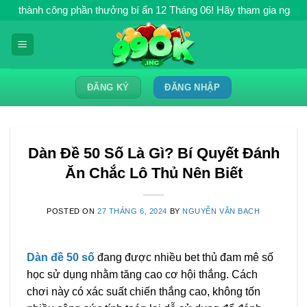
Skip
ng phần thưởng bí ẩn 12 Tháng 06! Hãy tham gia ngay để nhận vô v
to
content
ĐĂNG KÝ
ĐĂNG NHẬP
Dàn Đề 50 Số Là Gì? Bí Quyết Đánh
Ăn Chắc Lô Thủ Nên Biết
POSTED ON
27 THÁNG 6, 2024
BY
NGUYỄN VĂN BẠCH
Dàn đề 50 số
đang được
nhiều bet thủ đam mê số
học sử dụng nhằm tăng cao cơ hội thắng. Cách
chơi này có xác suất chiến thắng cao, không tốn