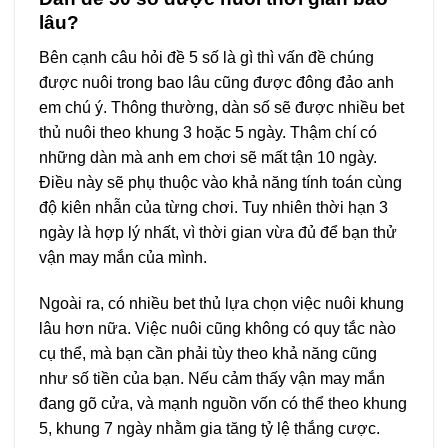
lâu?
Bên cạnh câu hỏi đề 5 số là gì thì vấn đề chúng
được nuôi trong bao lâu cũng được đông đảo anh
em chú ý. Thông thường, dàn số sẽ được nhiều bet
thủ nuôi theo khung 3 hoặc 5 ngày. Thậm chí có
những dàn mà anh em chơi sẽ mất tận 10 ngày.
Điều này sẽ phụ thuộc vào khả năng tính toán cùng
độ kiên nhẫn của từng chơi. Tuy nhiên thời hạn 3
ngày là hợp lý nhất, vì thời gian vừa đủ để bạn thử
vận may mắn của mình.
Ngoài ra, có nhiều bet thủ lựa chọn việc nuôi khung
lâu hơn nữa. Việc nuôi cũng không có quy tắc nào
cụ thể, mà bạn cần phải tùy theo khả năng cũng
như số tiền của bạn. Nếu cảm thấy vận may mắn
đang gõ cửa, và mạnh nguồn vốn có thể theo khung
5, khung 7 ngày nhằm gia tăng tỷ lệ thắng cược.