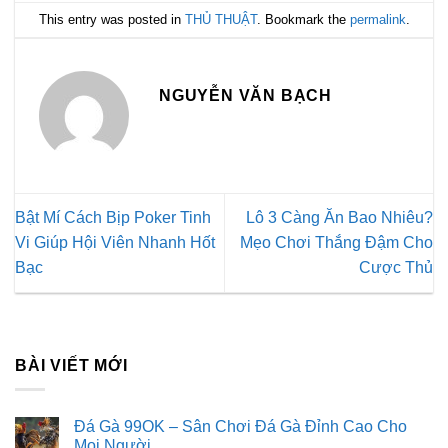
This entry was posted in
THỦ THUẬT
. Bookmark the
permalink
.
NGUYỄN VĂN BẠCH
Bật Mí Cách Bịp Poker Tinh
Lô 3 Càng Ăn Bao Nhiêu?
Vi Giúp Hội Viên Nhanh Hốt
Mẹo Chơi Thắng Đậm Cho
Bạc
Cược Thủ
BÀI VIẾT MỚI
Đá Gà 99OK – Sân Chơi Đá Gà Đỉnh Cao Cho
Mọi Người