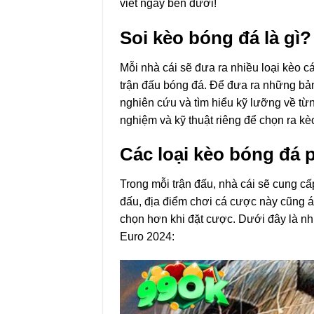
viết ngay bên dưới!
Soi kèo bóng đá là gì?
Mỗi nhà cái sẽ đưa ra nhiều loại kèo c
trận đấu bóng đá. Để đưa ra những bả
nghiên cứu và tìm hiểu kỹ lưỡng về từ
nghiệm và kỹ thuật riêng để chọn ra kè
Các loại kèo bóng đá p
Trong mỗi trận đấu, nhà cái sẽ cung cấp
đấu, địa điểm chơi cá cược này cũng 
chọn hơn khi đặt cược. Dưới đây là nh
Euro 2024: