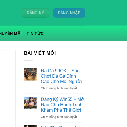
 ra vào ngày 27 tháng 06 - Ngày Hội Viên. Hãy chuẩn bị và tham gia
ĐĂNG KÝ
ĐĂNG NHẬP
HUYẾN MÃI
TIN TỨC
BÀI VIẾT MỚI
Đá Gà 99OK – Sân
Chơi Đá Gà Đỉnh
Cao Cho Mọi Người
ở
Chức năng bình luận bị tắt
Đá
Gà
Đăng Ký Win55 – Mở
99OK
Đầu Cho Hành Trình
–
Khám Phá Thế Giới
Sân
ở
Chức năng bình luận bị tắt
Chơi
Đăng
Đá
Ký
Gà