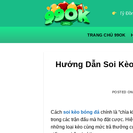
Skip
to
 Xì với tổng giá trị lên tới
2000 Tỷ Đồng
đang chờ đón hội viên
content
TRANG CHỦ 99OK
Hướng Dẫn Soi Kèo
POSTED O
Cách
soi kèo bóng đá
chính là “chìa 
trong các trận đấu mà họ đặt cược. H
những loại kèo cùng mức trả thưởng cực