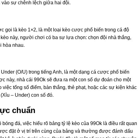
uộc vào sự chênh lệch giữa hai đội.
 gọi là kèo 1×2, là một loại kèo cược phổ biến trong cá độ
 kèo này, người chơi có ba sự lựa chọn: chọn đội nhà thắng,
i hòa nhau.
– Under (O/U) trong tiếng Anh, là một dạng cá cược phổ biến
cược này, nhà cái 99Ok sẽ đưa ra một con số dự đoán cho một
 việc tổng số điểm, bàn thắng, thẻ phạt, hoặc các sự kiện khác
(Xỉu – Under) con số đó.
cực chuẩn
 bóng đá, việc hiểu rõ bảng tỷ lệ kèo của 99Ok là điều rất quan
ược đặt ở vị trí trên cùng của bảng và thường được đánh dấu