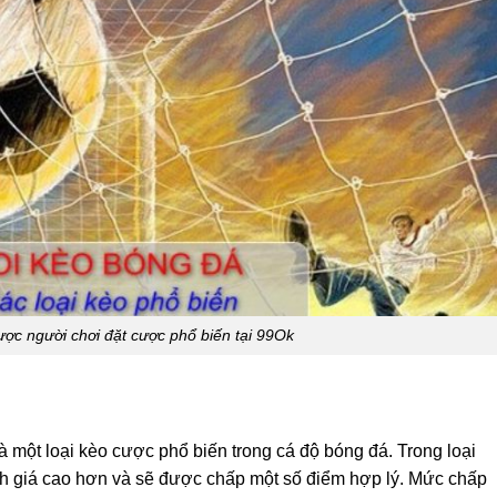
ược người chơi đặt cược phổ biến tại 99Ok
à một loại kèo cược phổ biến trong cá độ bóng đá. Trong loại
nh giá cao hơn và sẽ được chấp một số điểm hợp lý. Mức chấp