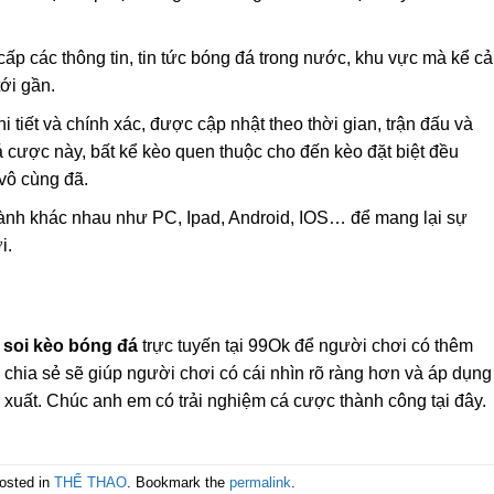
ấp các thông tin, tin tức bóng đá trong nước, khu vực mà kể cả
tới gần.
 tiết và chính xác, được cập nhật theo thời gian, trận đấu và
cá cược này, bất kể kèo quen thuộc cho đến kèo đặt biệt đều
vô cùng đã.
hành khác nhau như PC, Ipad, Android, IOS… để mang lại sự
i.
h
soi kèo bóng đá
trực tuyến tại 99Ok để người chơi có thêm
 chia sẻ sẽ giúp người chơi có cái nhìn rõ ràng hơn và áp dụng
xuất. Chúc anh em có trải nghiệm cá cược thành công tại đây.
posted in
THỂ THAO
. Bookmark the
permalink
.