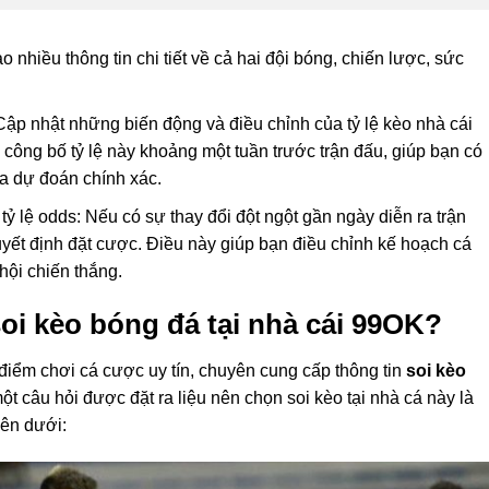
o nhiều thông tin chi tiết về cả hai đội bóng, chiến lược, sức
ập nhật những biến động và điều chỉnh của tỷ lệ kèo nhà cái
công bố tỷ lệ này khoảng một tuần trước trận đấu, giúp bạn có
ra dự đoán chính xác.
ỷ lệ odds: Nếu có sự thay đổi đột ngột gần ngày diễn ra trận
yết định đặt cược. Điều này giúp bạn điều chỉnh kế hoạch cá
hội chiến thắng.
soi kèo bóng đá tại nhà cái 99OK?
điểm chơi cá cược uy tín, chuyên cung cấp thông tin
soi kèo
ột câu hỏi được đặt ra liệu nên chọn soi kèo tại nhà cá này là
bên dưới: